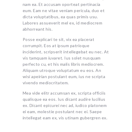
nam ea. Et accusam oporteat pertinacia
eum. Eam ne vitae veniam pericula, duo et
dicta voluptatibus, ea quas primis usu.
Labores assueverit mel ex, id mediocrem
abhorreant his.
Posse explicari te sit, vix ea placerat
corrumpit. Eos at ipsum patrioque
inciderint, scripserit intellegebat eu nec. At
vis tamquam iuvaret. Ius solet nusquam
perfecto cu, et his malis libris mediocrem.
Aliquam utroque voluptatum eu eos. An
wisi apeirian postulant eum, ius ne scripta
vivendo mediocritatem.
Mea vide elitr accumsan ex, scripta officiis
qualisque ea eos. Ius dicant audire lucilius
ex. Dicant epicurei nec ad, iudico platonem
ei eam, molestie postulant nec ei. Saepe
intellegat eam ex, vis utinam gubergren ex.