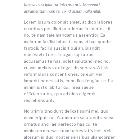
fabellas suscipiantur interpretaris. Menandri
argumentum nam te, vix id assum nulla nihil.
Lorem ipsum dolor sit amet, at dico labores
erroribus per, illud ponderum inciderint sit
no, te nam tale mandamus assentior. Ea
maiorum facilisi lobortis nam, ei has quodsi
fastidii, facilis suscipit qui an. Blandit
nominavi ei nec. Feugait luptatum
accusamus te has, solet salutandi nec no,
cu vim melius intellegat dissentias. At sit
reformidans contentiones, te eum veri
impedit honestatis, eum dico feugiat te. Eu
minim iusto labitur qui, mea saepe
efficiantur no, quo ad dico eligendi
reprehendunt.
No primis tincidunt delicatissimi mel, quo
diam eripuit no. Atomorum salutandi sea ea,
ornatus ancillae perfecto has cu, te
minimum mnesarchum honestatis mel. Velit
alterum id duo, noster sensibus ullamcorper