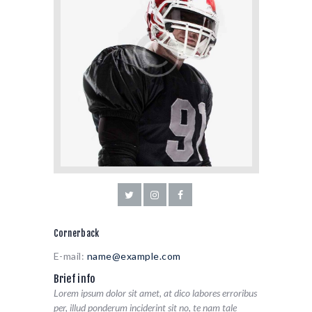
Cornerback
E-mail:
name@example.com
Brief info
Lorem ipsum dolor sit amet, at dico labores erroribus
per, illud ponderum inciderint sit no, te nam tale