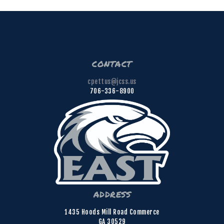
contact
cpettus@jcss.us
706-336-8900
address
1435 Hoods Mill Road Commerce
GA 30529