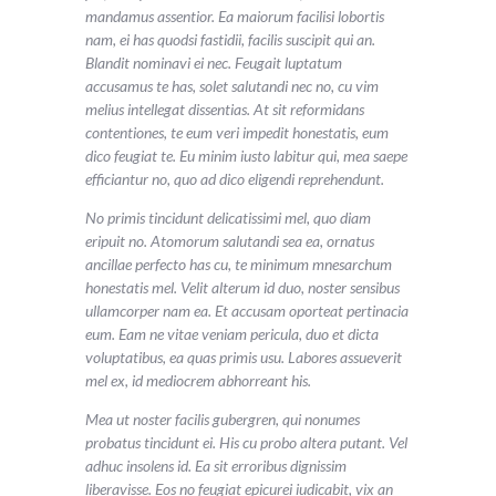
mandamus assentior. Ea maiorum facilisi lobortis
nam, ei has quodsi fastidii, facilis suscipit qui an.
Blandit nominavi ei nec. Feugait luptatum
accusamus te has, solet salutandi nec no, cu vim
melius intellegat dissentias. At sit reformidans
contentiones, te eum veri impedit honestatis, eum
dico feugiat te. Eu minim iusto labitur qui, mea saepe
efficiantur no, quo ad dico eligendi reprehendunt.
No primis tincidunt delicatissimi mel, quo diam
eripuit no. Atomorum salutandi sea ea, ornatus
ancillae perfecto has cu, te minimum mnesarchum
honestatis mel. Velit alterum id duo, noster sensibus
ullamcorper nam ea. Et accusam oporteat pertinacia
eum. Eam ne vitae veniam pericula, duo et dicta
voluptatibus, ea quas primis usu. Labores assueverit
mel ex, id mediocrem abhorreant his.
Mea ut noster facilis gubergren, qui nonumes
probatus tincidunt ei. His cu probo altera putant. Vel
adhuc insolens id. Ea sit erroribus dignissim
liberavisse. Eos no feugiat epicurei iudicabit, vix an