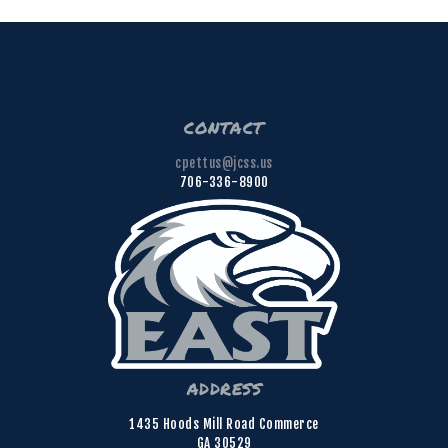
contact
cpettus@jcss.us
706-336-8900
address
1435 Hoods Mill Road Commerce
GA 30529