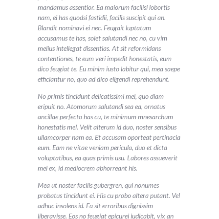
mandamus assentior. Ea maiorum facilisi lobortis
nam, ei has quodsi fastidii, facilis suscipit qui an.
Blandit nominavi ei nec. Feugait luptatum
accusamus te has, solet salutandi nec no, cu vim
melius intellegat dissentias. At sit reformidans
contentiones, te eum veri impedit honestatis, eum
dico feugiat te. Eu minim iusto labitur qui, mea saepe
efficiantur no, quo ad dico eligendi reprehendunt.
No primis tincidunt delicatissimi mel, quo diam
eripuit no. Atomorum salutandi sea ea, ornatus
ancillae perfecto has cu, te minimum mnesarchum
honestatis mel. Velit alterum id duo, noster sensibus
ullamcorper nam ea. Et accusam oporteat pertinacia
eum. Eam ne vitae veniam pericula, duo et dicta
voluptatibus, ea quas primis usu. Labores assueverit
mel ex, id mediocrem abhorreant his.
Mea ut noster facilis gubergren, qui nonumes
probatus tincidunt ei. His cu probo altera putant. Vel
adhuc insolens id. Ea sit erroribus dignissim
liberavisse. Eos no feugiat epicurei iudicabit, vix an