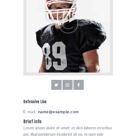
Defensive Line
E-mail:
name@example.com
Brief info
Lorem ipsum dolor sit amet, at dico labores erroribus
per, illud ponderum inciderint sit no, te nam tale