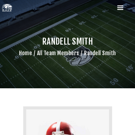
RANDELL SMITH
Home
All Team Members
Randell Smith
HOME
ROSTERS
SCHEDULES
COACHES