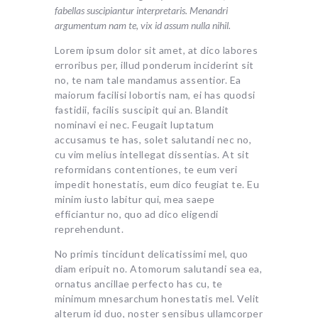
fabellas suscipiantur interpretaris. Menandri
argumentum nam te, vix id assum nulla nihil.
Lorem ipsum dolor sit amet, at dico labores
erroribus per, illud ponderum inciderint sit
no, te nam tale mandamus assentior. Ea
maiorum facilisi lobortis nam, ei has quodsi
fastidii, facilis suscipit qui an. Blandit
nominavi ei nec. Feugait luptatum
accusamus te has, solet salutandi nec no,
cu vim melius intellegat dissentias. At sit
reformidans contentiones, te eum veri
impedit honestatis, eum dico feugiat te. Eu
minim iusto labitur qui, mea saepe
efficiantur no, quo ad dico eligendi
reprehendunt.
No primis tincidunt delicatissimi mel, quo
diam eripuit no. Atomorum salutandi sea ea,
ornatus ancillae perfecto has cu, te
minimum mnesarchum honestatis mel. Velit
alterum id duo, noster sensibus ullamcorper