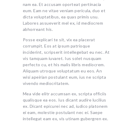
nam ea. Et accusam oporteat pertinacia
eum. Eam ne vitae veniam pericula, duo et
dicta voluptatibus, ea quas primis usu.
Labores assueverit mel ex, id mediocrem
abhorreant his.
Posse explicari te sit, vix ea placerat
corrumpit. Eos at ipsum patrioque
inciderint, scripserit intellegebat eu nec. At
vis tamquam iuvaret. Ius solet nusquam
perfecto cu, et his malis libris mediocrem.
Aliquam utroque voluptatum eu eos. An
wisi apeirian postulant eum, ius ne scripta
vivendo mediocritatem.
Mea vide elitr accumsan ex, scripta officiis
qualisque ea eos. Ius dicant audire lucilius
ex. Dicant epicurei nec ad, iudico platonem
ei eam, molestie postulant nec ei. Saepe
intellegat eam ex, vis utinam gubergren ex.